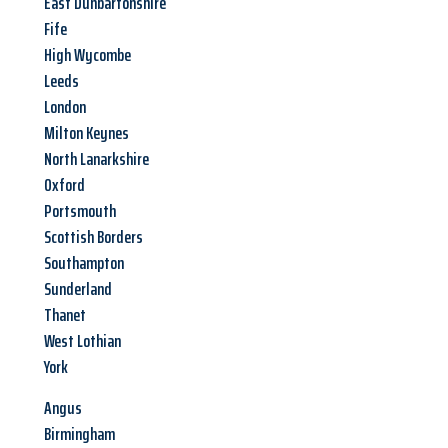
East Dunbartonshire
Fife
High Wycombe
Leeds
London
Milton Keynes
North Lanarkshire
Oxford
Portsmouth
Scottish Borders
Southampton
Sunderland
Thanet
West Lothian
York
Angus
Birmingham