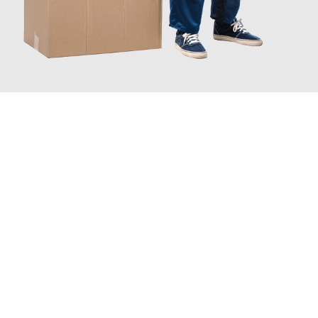
JETZT ANFRAGEN
Erleben Sie mit Umzugsmeister Schreiber Hagen, wie
einfach
und stressfrei Ihr Umzug Hagen Nottingham
sein kann. Unser
Expertenteam steht bereit, um Ihnen einen reibungslosen
Übergang in Ihr neues Zuhause zu garantieren.
Jetzt
unverbindliches Angebot
erhalten &