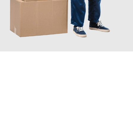
JETZT ANFRAGEN
Erleben Sie mit Umzugsmeister Schreiber Hagen, wie
einfach
und stressfrei Ihr Umzug Hagen Schaerbeek
sein kann. Unser
Expertenteam steht bereit, um Ihnen einen reibungslosen
Übergang in Ihr neues Zuhause zu garantieren.