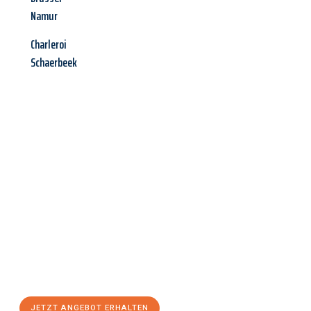
Namur
Charleroi
Schaerbeek
Jetzt anfragen &
Angebot
mit Best-Preis
erhalten!
Schicken Sie uns jetzt Ihre unverbindliche Anfrage und sichern
Sie sich Ihr
individuelles Umzugsangebot für Ihr Anliegen in
Hagen
zum Best-Preis! Nutzen Sie die Gelegenheit für einen
stressfreien Umzug
mit maximalem Komfort:
JETZT ANGEBOT ERHALTEN