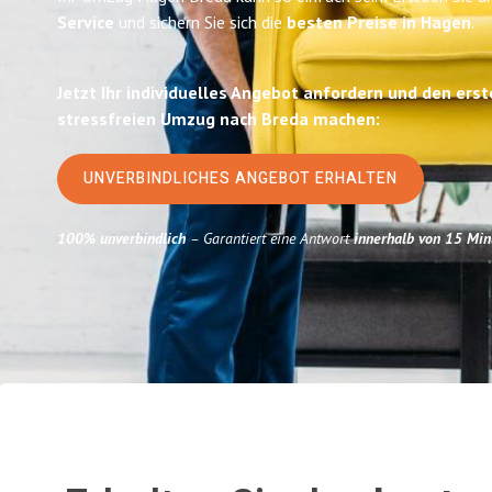
Service
und sichern Sie sich die
besten Preise in Hagen
.
Jetzt Ihr individuelles Angebot anfordern und den erst
stressfreien Umzug nach Breda machen:
UNVERBINDLICHES ANGEBOT ERHALTEN
100% unverbindlich
– Garantiert eine Antwort
innerhalb von 15 Min