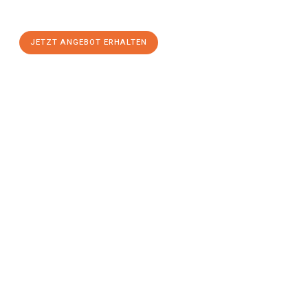
stressfreien Umzug
mit maximalem Komfort:
JETZT ANGEBOT ERHALTEN