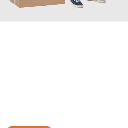
JETZT ANFRAGEN
Erleben Sie mit Umzugsmeister Schreiber Hagen, wie
einfach
und stressfrei Ihr Umzug Hagen Zwolle
sein kann. Unser
Expertenteam steht bereit, um Ihnen einen reibungslosen
Übergang in Ihr neues Zuhause zu garantieren.
Jetzt
unverbindliches Angebot
erhalten &
100€ sparen: