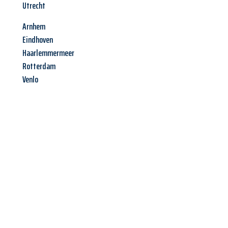
Utrecht
Arnhem
Eindhoven
Haarlemmermeer
Rotterdam
Venlo
Jetzt anfragen &
Angebot
mit Best-Preis
erhalten!
Schicken Sie uns jetzt Ihre unverbindliche Anfrage und sichern
Sie sich Ihr
individuelles Umzugsangebot für Ihr Anliegen in
Hagen
zum Best-Preis! Nutzen Sie die Gelegenheit für einen