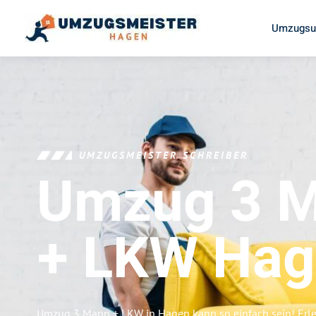
Umzugsu
UMZUGSMEISTER SCHREIBER
Umzug 3 
+ LKW
Hag
Umzug 3 Mann + LKW in Hagen kann so einfach sein! Erl