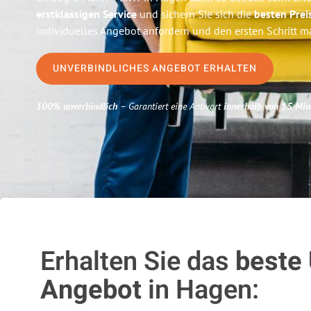
erstklassigen Service
und sichern Sie sich die
besten Prei
individuelles Angebot anfordern und den ersten Schritt m
UNVERBINDLICHES ANGEBOT ERHALTEN
100% unverbindlich
– Garantiert eine Antwort
innerhalb von 15 Min
Erhalten Sie das
beste
Angebot
in Hagen: