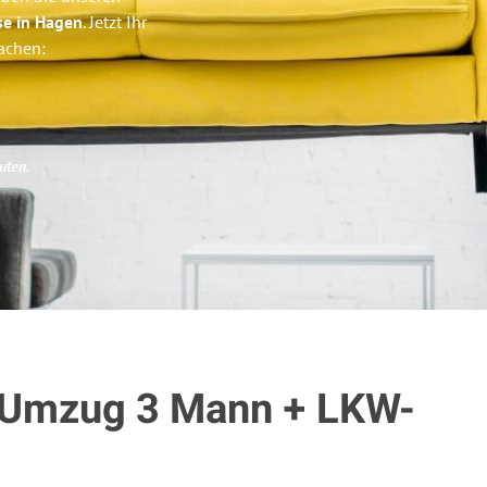
se in Hagen
. Jetzt Ihr
achen:
uten
.
 Umzug 3 Mann + LKW-