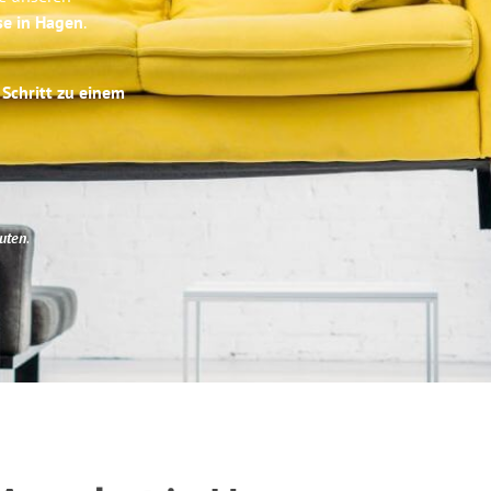
se in Hagen
.
 Schritt zu einem
uten
.