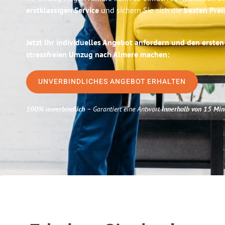
erstklassigen Service
und sichern Sie sich die
besten Prei
Jetzt Ihr individuelles Angebot anfordern und den ersten
stressfreien Umzug nach Almere machen:
UNVERBINDLICHES ANGEBOT ERHALTEN
100% unverbindlich
– Garantiert eine Antwort
innerhalb von 15 Min