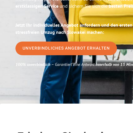
erstklassigen Service
und sichern Sie sich die
besten Prei
Jetzt Ihr individuelles Angebot anfordern und den ersten
stressfreien Umzug nach Slowakei machen:
UNVERBINDLICHES ANGEBOT ERHALTEN
100% unverbindlich
– Garantiert eine Antwort
innerhalb von 15 Min