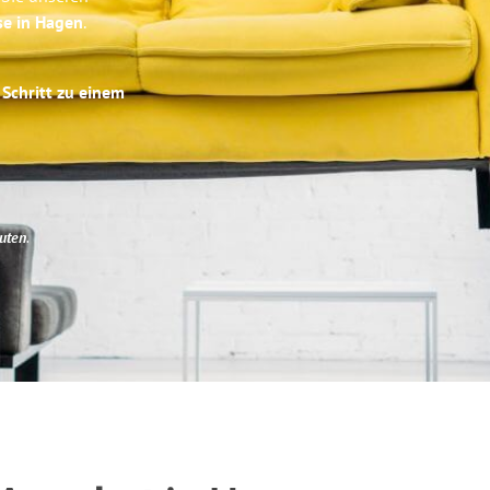
se in Hagen
.
 Schritt zu einem
uten
.