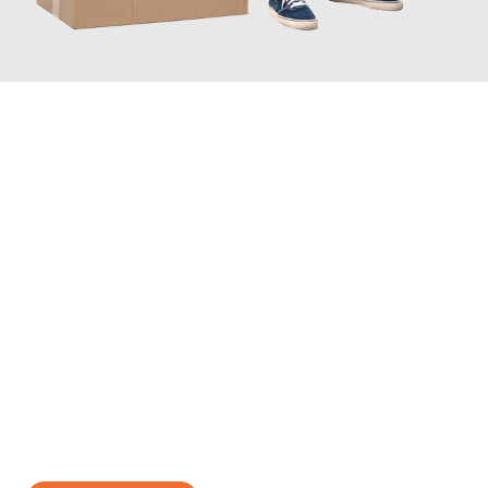
JETZT ANFRAGEN
Erleben Sie mit Umzugsmeister Schreiber Hagen, wie
einfach
und stressfrei Ihr Umzug Hagen Löwen
sein kann. Unser
Expertenteam steht bereit, um Ihnen einen reibungslosen
Übergang in Ihr neues Zuhause zu garantieren.
Jetzt
unverbindliches Angebot
erhalten &
100€ sparen: