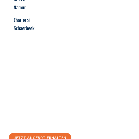
Namur
Charleroi
Schaerbeek
Jetzt anfragen &
Angebot
mit Best-Preis
erhalten!
Schicken Sie uns jetzt Ihre unverbindliche Anfrage und sichern
Sie sich Ihr
individuelles Umzugsangebot für Ihr Anliegen in
Hagen
zum Best-Preis! Nutzen Sie die Gelegenheit für einen
stressfreien Umzug
mit maximalem Komfort:
JETZT ANGEBOT ERHALTEN