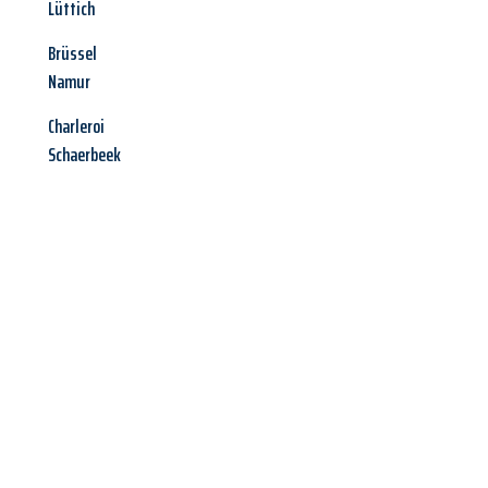
Lüttich
Brüssel
Namur
Charleroi
Schaerbeek
Jetzt anfragen &
Angebot
mit Best-Preis
erhalten!
Schicken Sie uns jetzt Ihre unverbindliche Anfrage und sichern
Sie sich Ihr
individuelles Umzugsangebot für Ihr Anliegen in
Hagen
zum Best-Preis! Nutzen Sie die Gelegenheit für einen