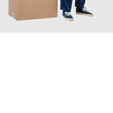
JETZT ANFRAGEN
Erleben Sie mit Umzugsmeister Schreiber Hagen, wie
einfach
und stressfrei Ihr Umzug Hagen Anderlecht
sein kann. Unser
Expertenteam steht bereit, um Ihnen einen reibungslosen
Übergang in Ihr neues Zuhause zu garantieren.
Jetzt
unverbindliches Angebot
erhalten &