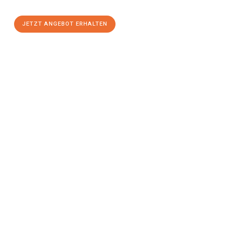
stressfreien Umzug
mit maximalem Komfort:
JETZT ANGEBOT ERHALTEN