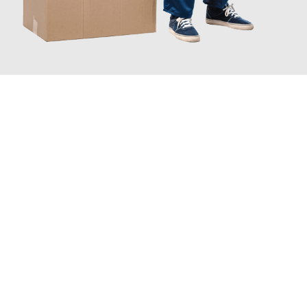
JETZT ANFRAGEN
Erleben Sie mit Umzugsmeister Schreiber Hagen, wie
einfach
und stressfrei Ihr Umzug Hagen Spanien
sein kann. Unser
Expertenteam steht bereit, um Ihnen einen reibungslosen
Übergang in Ihr neues Zuhause zu garantieren.
Jetzt
unverbindliches Angebot
erhalten &
100€ sparen: