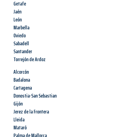
Getafe
Jaén
León
Marbella
Oviedo
Sabadell
Santander
Torrejón de Ardoz
Alcorcón
Badalona
Cartagena
Donostia-San Sebastian
Gijón
Jerez de la Frontera
Lleida
Mataró
Palma de Mallorca