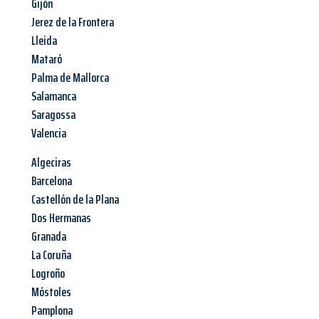
Gijón
Jerez de la Frontera
Lleida
Mataró
Palma de Mallorca
Salamanca
Saragossa
Valencia
Algeciras
Barcelona
Castellón de la Plana
Dos Hermanas
Granada
La Coruña
Logroño
Móstoles
Pamplona