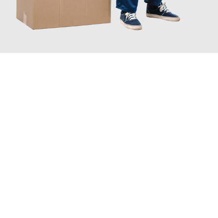
JETZT ANFRAGEN
Erleben Sie mit Umzugsmeister Schreiber Hagen, wie
einfach
und stressfrei Ihr Umzug Hagen Almería
sein kann. Unser
Expertenteam steht bereit, um Ihnen einen reibungslosen
Übergang in Ihr neues Zuhause zu garantieren.
Jetzt
unverbindliches Angebot
erhalten &
100€ sparen: