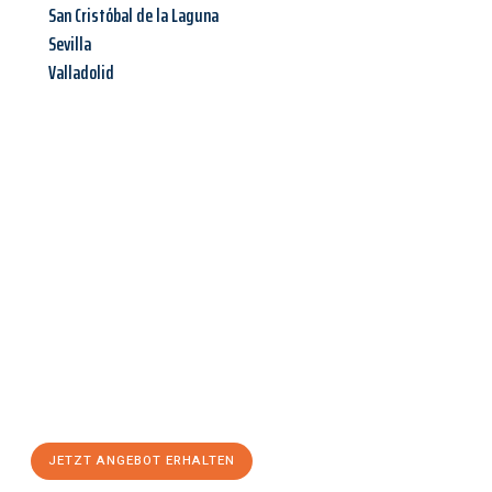
San Cristóbal de la Laguna
Sevilla
Valladolid
Jetzt anfragen &
Angebot
mit Best-Preis
erhalten!
Schicken Sie uns jetzt Ihre unverbindliche Anfrage und sichern
Sie sich Ihr
individuelles Umzugsangebot für Ihr Anliegen in
Hagen
zum Best-Preis! Nutzen Sie die Gelegenheit für einen
stressfreien Umzug
mit maximalem Komfort:
JETZT ANGEBOT ERHALTEN