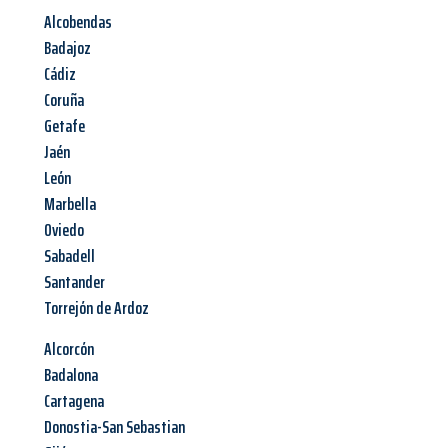
Alcobendas
Badajoz
Cádiz
Coruña
Getafe
Jaén
León
Marbella
Oviedo
Sabadell
Santander
Torrejón de Ardoz
Alcorcón
Badalona
Cartagena
Donostia-San Sebastian