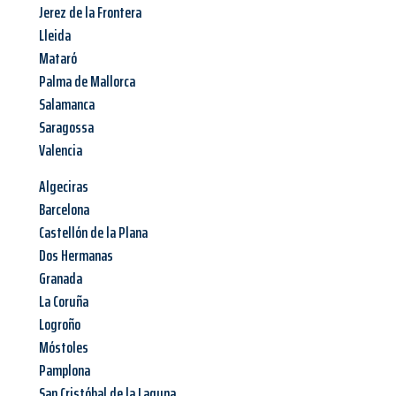
Jerez de la Frontera
Lleida
Mataró
Palma de Mallorca
Salamanca
Saragossa
Valencia
Algeciras
Barcelona
Castellón de la Plana
Dos Hermanas
Granada
La Coruña
Logroño
Móstoles
Pamplona
San Cristóbal de la Laguna