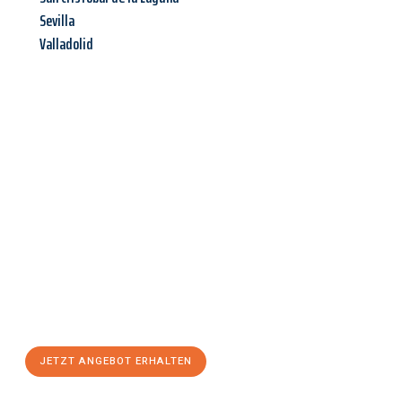
Sevilla
Valladolid
Jetzt anfragen &
Angebot
mit Best-Preis
erhalten!
Schicken Sie uns jetzt Ihre unverbindliche Anfrage und sichern
Sie sich Ihr
individuelles Umzugsangebot für Ihr Anliegen in
Hagen
zum Best-Preis! Nutzen Sie die Gelegenheit für einen
stressfreien Umzug
mit maximalem Komfort:
JETZT ANGEBOT ERHALTEN