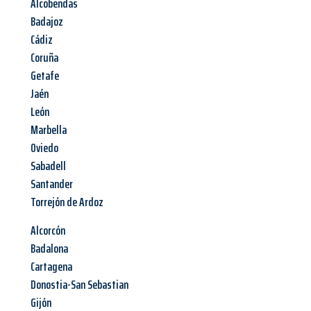
Alcobendas
Badajoz
Cádiz
Coruña
Getafe
Jaén
León
Marbella
Oviedo
Sabadell
Santander
Torrejón de Ardoz
Alcorcón
Badalona
Cartagena
Donostia-San Sebastian
Gijón