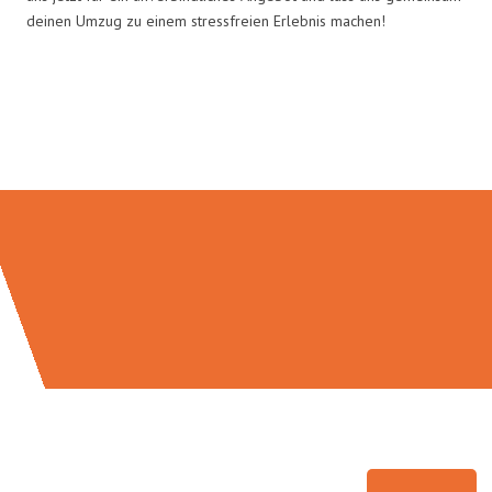
deinen Umzug zu einem stressfreien Erlebnis machen!
Umzugsmeister Schreiber in
Zahlen: