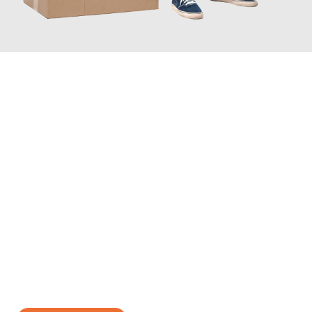
JETZT ANFRAGEN
Erleben Sie mit Umzugsmeister Schreiber Hagen, wie
einfach
und stressfrei Ihr Umzug Hagen Murcia
sein kann. Unser
Expertenteam steht bereit, um Ihnen einen reibungslosen
Übergang in Ihr neues Zuhause zu garantieren.
Jetzt
unverbindliches Angebot
erhalten &
100€ sparen: