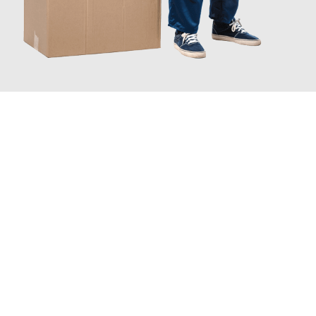
JETZT ANFRAGEN
Erleben Sie mit Umzugsmeister Schreiber Hagen, wie
einfach
und stressfrei Ihr Umzug Hagen Saragossa
sein kann. Unser
Expertenteam steht bereit, um Ihnen einen reibungslosen
Übergang in Ihr neues Zuhause zu garantieren.
Jetzt
unverbindliches Angebot
erhalten &