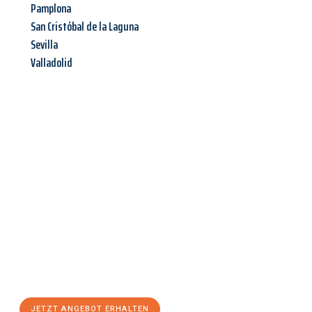
Pamplona
San Cristóbal de la Laguna
Sevilla
Valladolid
Jetzt anfragen &
Angebot
mit Best-Preis
erhalten!
Schicken Sie uns jetzt Ihre unverbindliche Anfrage und sichern
Sie sich Ihr
individuelles Umzugsangebot für Ihr Anliegen in
Hagen
zum Best-Preis! Nutzen Sie die Gelegenheit für einen
stressfreien Umzug
mit maximalem Komfort:
JETZT ANGEBOT ERHALTEN