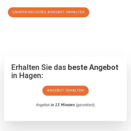
UNVERBINDLICHES ANGEBOT ERHALTEN
100% unverbindlich
– Garantiert eine Antwort
innerhalb von 15
Minuten
.
Erhalten Sie das
beste Angebot
in Hagen:
ANGEBOT ERHALTEN
Angebot
in 15 Minuten
(garantiert).