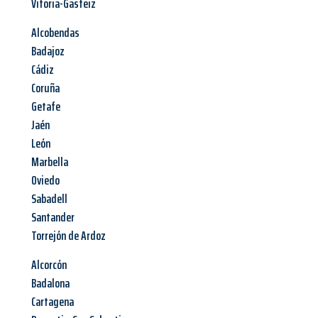
Vitoria-Gasteiz
Alcobendas
Badajoz
Cádiz
Coruña
Getafe
Jaén
León
Marbella
Oviedo
Sabadell
Santander
Torrejón de Ardoz
Alcorcón
Badalona
Cartagena