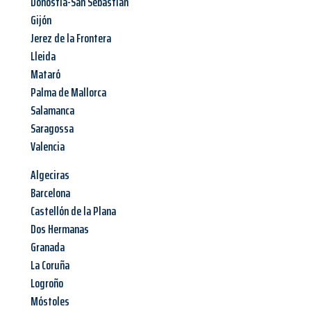
Donostia-San Sebastian
Gijón
Jerez de la Frontera
Lleida
Mataró
Palma de Mallorca
Salamanca
Saragossa
Valencia
Algeciras
Barcelona
Castellón de la Plana
Dos Hermanas
Granada
La Coruña
Logroño
Móstoles