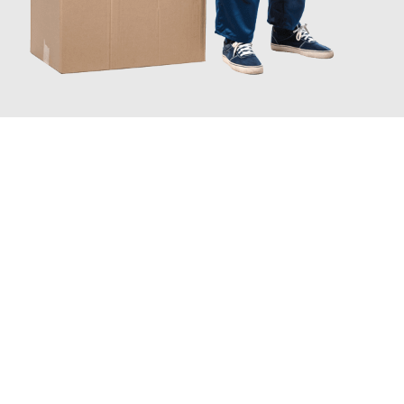
JETZT ANFRAGEN
Erleben Sie mit Umzugsmeister Schreiber Hagen, wie
einfach
und stressfrei Ihr Umzug Hagen Leicester
sein kann. Unser
Expertenteam steht bereit, um Ihnen einen reibungslosen
Übergang in Ihr neues Zuhause zu garantieren.
Jetzt
unverbindliches Angebot
erhalten &