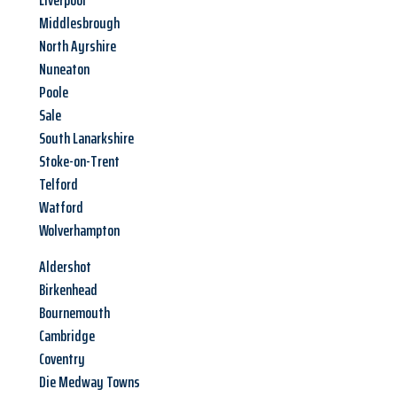
Liverpool
Middlesbrough
North Ayrshire
Nuneaton
Poole
Sale
South Lanarkshire
Stoke-on-Trent
Telford
Watford
Wolverhampton
Aldershot
Birkenhead
Bournemouth
Cambridge
Coventry
Die Medway Towns