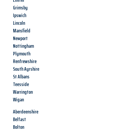
Exeter
Grimsby
Ipswich
Lincoln
Mansfield
Newport
Nottingham
Plymouth
Renfrewshire
South Ayrshire
St Albans
Teesside
Warrington
Wigan
Aberdeenshire
Belfast
Bolton