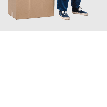
JETZT ANFRAGEN
Erleben Sie mit Umzugsmeister Schreiber Hagen, wie
einfach
und stressfrei Ihr Umzug Hagen Birkenhead
sein kann. Unser
Expertenteam steht bereit, um Ihnen einen reibungslosen
Übergang in Ihr neues Zuhause zu garantieren.
Jetzt
unverbindliches Angebot
erhalten &