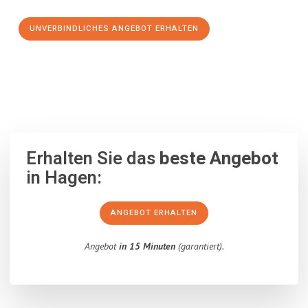
UNVERBINDLICHES ANGEBOT ERHALTEN
100% unverbindlich
– Garantiert eine Antwort
innerhalb von 15
Minuten
.
Erhalten Sie das
beste Angebot
in Hagen:
ANGEBOT ERHALTEN
Angebot
in 15 Minuten
(garantiert).