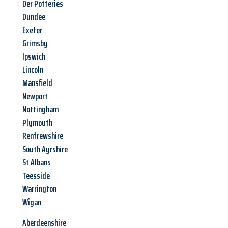
Der Potteries
Dundee
Exeter
Grimsby
Ipswich
Lincoln
Mansfield
Newport
Nottingham
Plymouth
Renfrewshire
South Ayrshire
St Albans
Teesside
Warrington
Wigan
Aberdeenshire