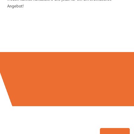
Angebot!
Umzugsmeister Schreiber in
Zahlen: