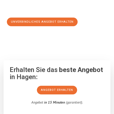
Schritt zu einem stressfreien Umzug nach Dumfries and
Galloway machen:
UNVERBINDLICHES ANGEBOT ERHALTEN
100% unverbindlich
– Garantiert eine Antwort
innerhalb von 15
Minuten
.
Erhalten Sie das
beste Angebot
in Hagen:
ANGEBOT ERHALTEN
Angebot
in 15 Minuten
(garantiert).