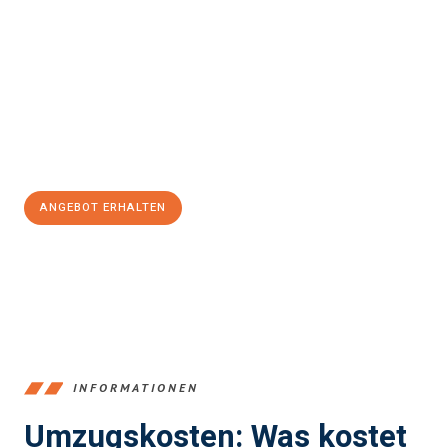
Erleben Sie mit Umzugsmeister Schreiber Hagen, wie
einfach
und stressfrei Ihr Umzug Hagen Dumfries and Galloway
sein
kann. Unser Expertenteam steht bereit, um Ihnen einen
reibungslosen Übergang in Ihr neues Zuhause zu garantieren.
Jetzt
unverbindliches Angebot
erhalten &
100€ sparen:
ANGEBOT ERHALTEN
+4915792653359
INFORMATIONEN
Umzugskosten: Was kostet