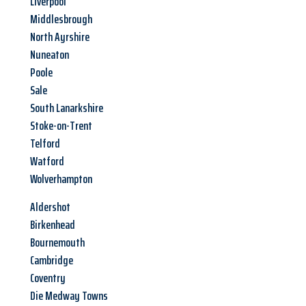
Liverpool
Middlesbrough
North Ayrshire
Nuneaton
Poole
Sale
South Lanarkshire
Stoke-on-Trent
Telford
Watford
Wolverhampton
Aldershot
Birkenhead
Bournemouth
Cambridge
Coventry
Die Medway Towns