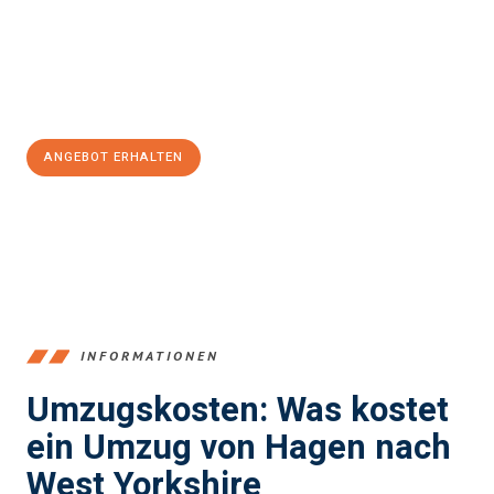
Übergang in Ihr neues Zuhause zu garantieren.
Jetzt
unverbindliches Angebot
erhalten &
100€ sparen:
ANGEBOT ERHALTEN
+4915792653359
INFORMATIONEN
Umzugskosten: Was kostet
ein Umzug von Hagen nach
West Yorkshire