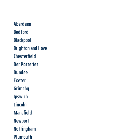
Aberdeen
Bedford
Blackpool
Brighton and Hove
Chesterfield
Der Potteries
Dundee
Exeter
Grimsby
Ipswich
Lincoln
Mansfield
Newport
Nottingham
Plymouth