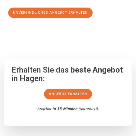
UNVERBINDLICHES ANGEBOT ERHALTEN
100% unverbindlich
– Garantiert eine Antwort
innerhalb von 15
Minuten
.
Erhalten Sie das
beste Angebot
in Hagen:
ANGEBOT ERHALTEN
Angebot
in 15 Minuten
(garantiert).