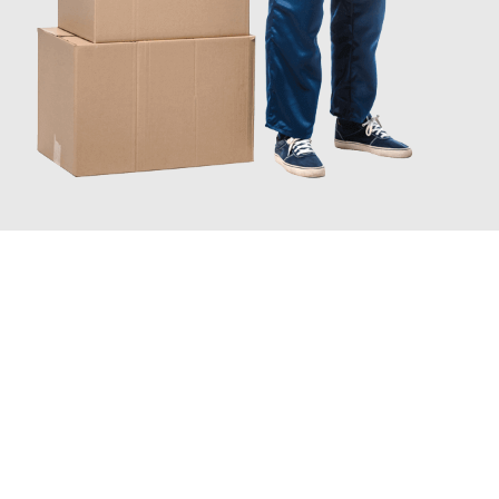
JETZT ANFRAGEN
Erleben Sie mit Umzugsmeister Schreiber Hagen, wie
einfach
und stressfrei Ihr Umzug Hagen West Yorkshire
sein kann.
Unser Expertenteam steht bereit, um Ihnen einen reibungslosen