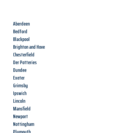
Aberdeen
Bedford
Blackpool
Brighton and Hove
Chesterfield
Der Potteries
Dundee
Exeter
Grimsby
Ipswich
Lincoln
Mansfield
Newport
Nottingham
Plymouth