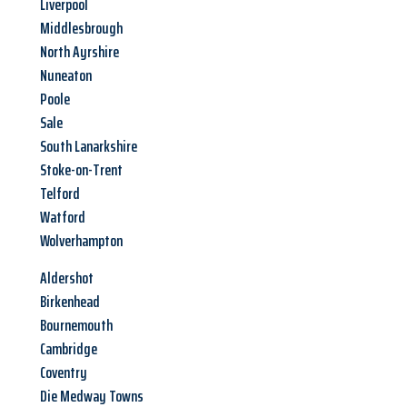
Liverpool
Middlesbrough
North Ayrshire
Nuneaton
Poole
Sale
South Lanarkshire
Stoke-on-Trent
Telford
Watford
Wolverhampton
Aldershot
Birkenhead
Bournemouth
Cambridge
Coventry
Die Medway Towns