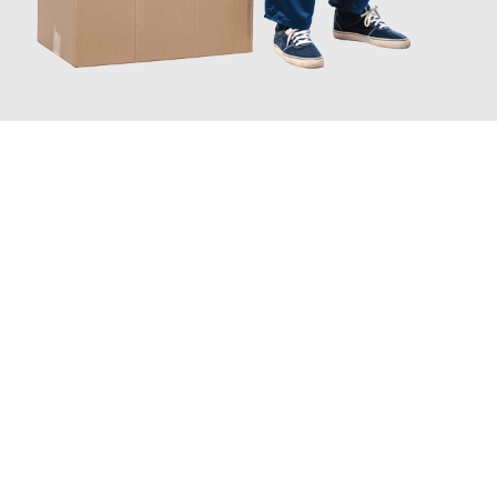
JETZT ANFRAGEN
Erleben Sie mit Umzugsmeister Schreiber Hagen, wie
einfach
und stressfrei Ihr Umzug Hagen Ipswich
sein kann. Unser
Expertenteam steht bereit, um Ihnen einen reibungslosen
Übergang in Ihr neues Zuhause zu garantieren.
Jetzt
unverbindliches Angebot
erhalten &
100€ sparen: