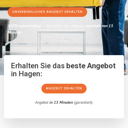
UNVERBINDLICHES ANGEBOT ERHALTEN
100% unverbindlich
– Garantiert eine Antwort
innerhalb von 15
Minuten
.
Erhalten Sie das
beste Angebot
in Hagen:
ANGEBOT ERHALTEN
Angebot
in 15 Minuten
(garantiert).