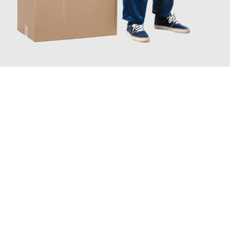
JETZT ANFRAGEN
Erleben Sie mit Umzugsmeister Schreiber Hagen, wie
einfach
und stressfrei Ihr Umzug Hagen Würzburg
sein kann. Unser
Expertenteam steht bereit, um Ihnen einen reibungslosen
Übergang in Ihr neues Zuhause zu garantieren.
Jetzt
unverbindliches Angebot
erhalten &