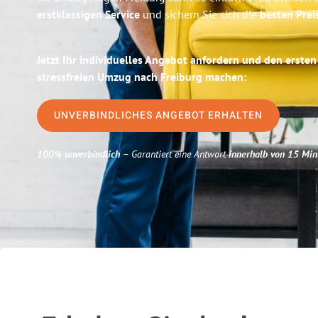
erstklassigen Service
und sichern Sie sich die
besten Prei
Jetzt Ihr individuelles Angebot anfordern und den ersten
stressfreien Umzug nach Freiburg machen:
UNVERBINDLICHES ANGEBOT ERHALTEN
100% unverbindlich
– Garantiert eine Antwort
innerhalb von 15 Min