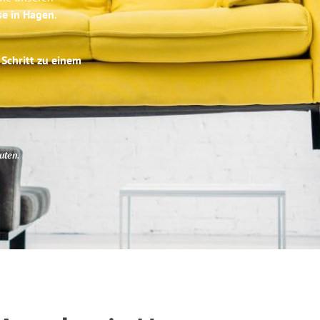
se in Hagen
.
 Schritt zu einem
uten
.