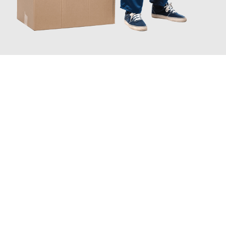
JETZT ANFRAGEN
Erleben Sie mit Umzugsmeister Schreiber Hagen, wie
einfach
und stressfrei Ihr Umzug Hagen Dresden
sein kann. Unser
Expertenteam steht bereit, um Ihnen einen reibungslosen
Übergang in Ihr neues Zuhause zu garantieren.
Jetzt
unverbindliches Angebot
erhalten &
100€ sparen: