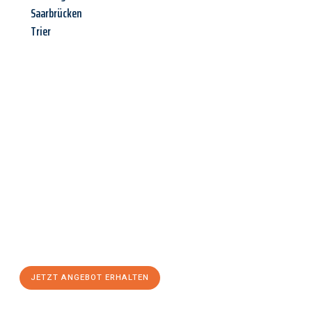
Saarbrücken
Trier
Jetzt anfragen &
Angebot
mit Best-Preis
erhalten!
Schicken Sie uns jetzt Ihre unverbindliche Anfrage und sichern
Sie sich Ihr
individuelles Umzugsangebot für Ihr Anliegen in
Hagen
zum Best-Preis! Nutzen Sie die Gelegenheit für einen
stressfreien Umzug
mit maximalem Komfort:
JETZT ANGEBOT ERHALTEN