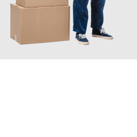
JETZT ANFRAGEN
Erleben Sie mit Umzugsmeister Schreiber Hagen, wie
einfach
und stressfrei Ihr Umzug Hagen Bremerhaven
sein kann. Unser
Expertenteam steht bereit, um Ihnen einen reibungslosen
Übergang in Ihr neues Zuhause zu garantieren.