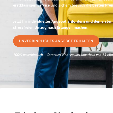
erstklassigen Service
und sichern Sie sich die
besten Prei
Jetzt Ihr individuelles Angebot anfordern und den ersten
stressfreien Umzug nach Erlangen machen:
UNVERBINDLICHES ANGEBOT ERHALTEN
100% unverbindlich
– Garantiert eine Antwort
innerhalb von 15 Min