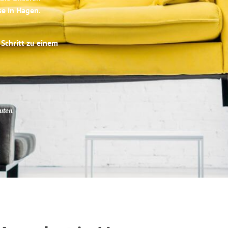
se in Hagen
.
 Schritt zu einem
uten
.