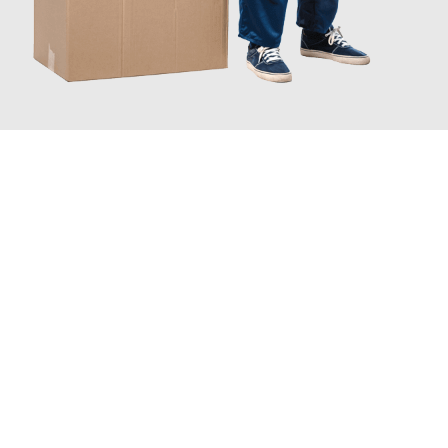
JETZT ANFRAGEN
Erleben Sie mit Umzugsmeister Schreiber Hagen, wie
einfach
und stressfrei Ihr Umzug Hagen Viransehir
sein kann. Unser
Expertenteam steht bereit, um Ihnen einen reibungslosen
Übergang in Ihr neues Zuhause zu garantieren.
Jetzt
unverbindliches Angebot
erhalten &