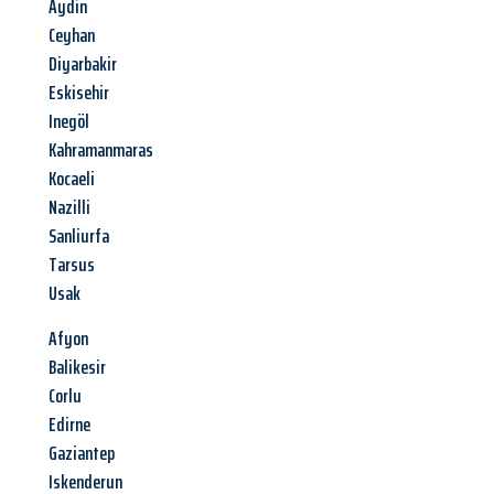
Aydin
Ceyhan
Diyarbakir
Eskisehir
Inegöl
Kahramanmaras
Kocaeli
Nazilli
Sanliurfa
Tarsus
Usak
Afyon
Balikesir
Corlu
Edirne
Gaziantep
Iskenderun