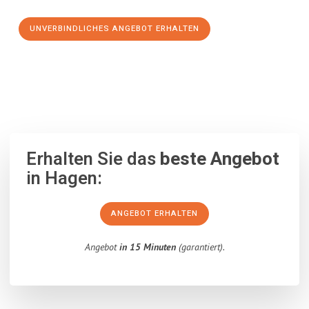
UNVERBINDLICHES ANGEBOT ERHALTEN
100% unverbindlich
– Garantiert eine Antwort
innerhalb von 15
Minuten
.
Erhalten Sie das
beste Angebot
in Hagen:
ANGEBOT ERHALTEN
Angebot
in 15 Minuten
(garantiert).