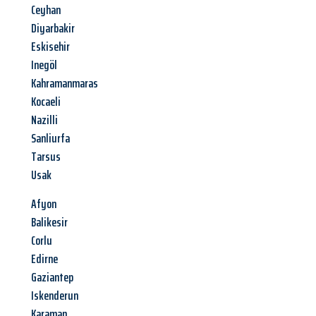
Ceyhan
Diyarbakir
Eskisehir
Inegöl
Kahramanmaras
Kocaeli
Nazilli
Sanliurfa
Tarsus
Usak
Afyon
Balikesir
Corlu
Edirne
Gaziantep
Iskenderun
Karaman