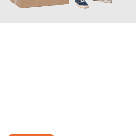
JETZT ANFRAGEN
Erleben Sie mit Umzugsmeister Schreiber Hagen, wie
einfach
und stressfrei Ihr Umzug Hagen Denizli
sein kann. Unser
Expertenteam steht bereit, um Ihnen einen reibungslosen
Übergang in Ihr neues Zuhause zu garantieren.
Jetzt
unverbindliches Angebot
erhalten &
100€ sparen: