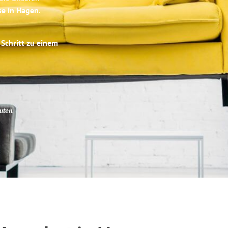
se in Hagen
.
 Schritt zu einem
uten
.