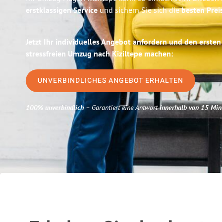
erstklassigen Service
und sichern Sie sich die
besten Prei
Jetzt Ihr individuelles Angebot anfordern und den ersten
stressfreien Umzug nach Kiziltepe machen:
UNVERBINDLICHES ANGEBOT ERHALTEN
100% unverbindlich
– Garantiert eine Antwort
innerhalb von 15 Min