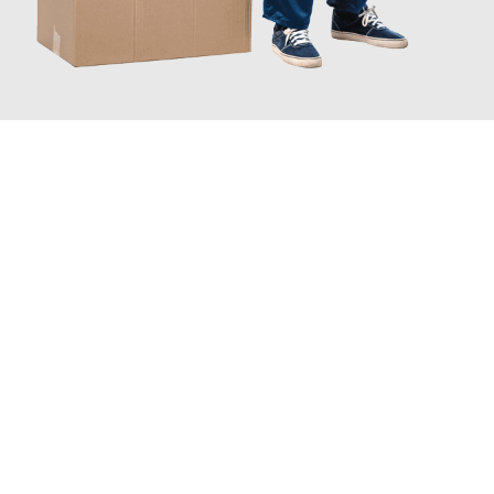
JETZT ANFRAGEN
Erleben Sie mit Umzugsmeister Schreiber Hagen, wie
einfach
und stressfrei Ihr Umzug Hagen Antalya
sein kann. Unser
Expertenteam steht bereit, um Ihnen einen reibungslosen
Übergang in Ihr neues Zuhause zu garantieren.
Jetzt
unverbindliches Angebot
erhalten &
100€ sparen: