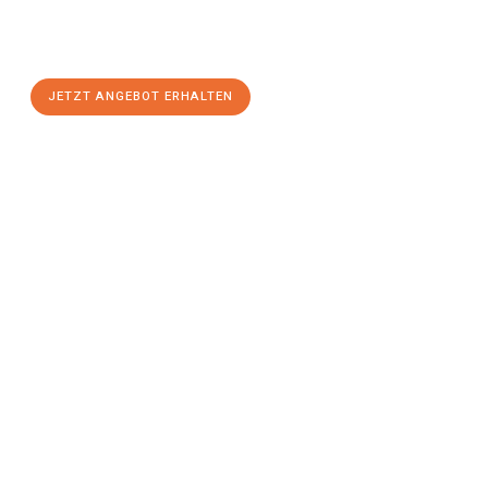
Hagen
zum Best-Preis! Nutzen Sie die Gelegenheit für einen
stressfreien Umzug
mit maximalem Komfort:
JETZT ANGEBOT ERHALTEN