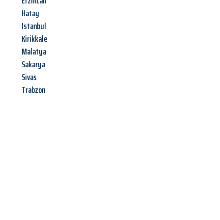
Erzincan
Hatay
Istanbul
Kirikkale
Malatya
Sakarya
Sivas
Trabzon
Jetzt anfragen &
Angebot
mit Best-Preis
erhalten!
Schicken Sie uns jetzt Ihre unverbindliche Anfrage und sichern
Sie sich Ihr
individuelles Umzugsangebot für Ihr Anliegen in