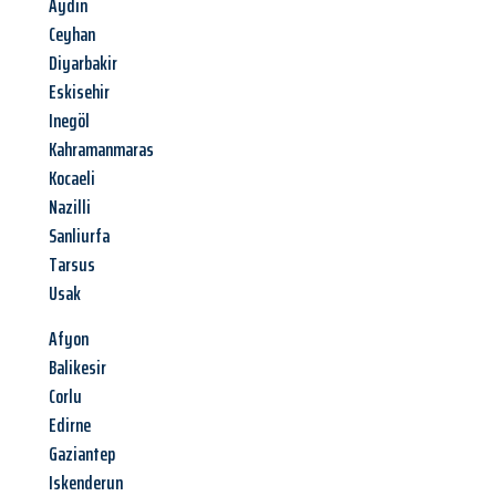
Aydin
Ceyhan
Diyarbakir
Eskisehir
Inegöl
Kahramanmaras
Kocaeli
Nazilli
Sanliurfa
Tarsus
Usak
Afyon
Balikesir
Corlu
Edirne
Gaziantep
Iskenderun