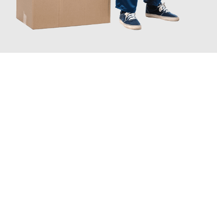
JETZT ANFRAGEN
Erleben Sie mit Umzugsmeister Schreiber Hagen, wie
einfach
und stressfrei Ihr Umzug Hagen Derince
sein kann. Unser
Expertenteam steht bereit, um Ihnen einen reibungslosen
Übergang in Ihr neues Zuhause zu garantieren.
Jetzt
unverbindliches Angebot
erhalten &
100€ sparen: