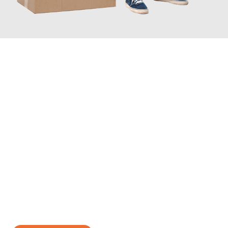
JETZT ANFRAGEN
Erleben Sie mit Umzugsmeister Schreiber Hagen, wie
einfach
und stressfrei Ihr Umzug Hagen Basel
sein kann. Unser
Expertenteam steht bereit, um Ihnen einen reibungslosen
Übergang in Ihr neues Zuhause zu garantieren.
Jetzt
unverbindliches Angebot
erhalten &
100€ sparen: