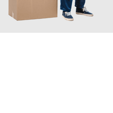
JETZT ANFRAGEN
Erleben Sie mit Umzugsmeister Schreiber Hagen, wie
einfach
und stressfrei Ihr Umzug Hagen Winterthur
sein kann. Unser
Expertenteam steht bereit, um Ihnen einen reibungslosen
Übergang in Ihr neues Zuhause zu garantieren.
Jetzt
unverbindliches Angebot
erhalten &