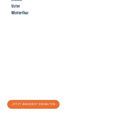
Uster
Winterthur
Jetzt anfragen &
Angebot
mit Best-Preis
erhalten!
Schicken Sie uns jetzt Ihre unverbindliche Anfrage und sichern
Sie sich Ihr
individuelles Umzugsangebot für Ihr Anliegen in
Hagen
zum Best-Preis! Nutzen Sie die Gelegenheit für einen
stressfreien Umzug
mit maximalem Komfort:
JETZT ANGEBOT ERHALTEN