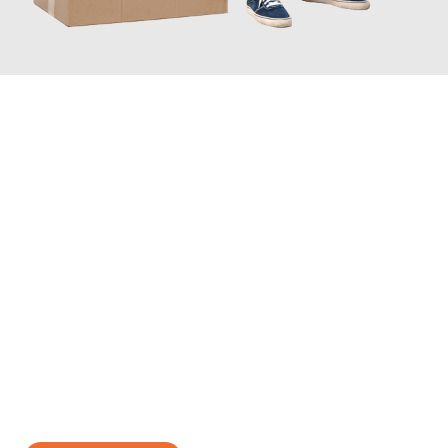
JETZT ANFRAGEN
Erleben Sie mit Umzugsmeister Schreiber Hagen, wie
einfach
und stressfrei Ihr Umzug Hagen Lancy
sein kann. Unser
Expertenteam steht bereit, um Ihnen einen reibungslosen
Übergang in Ihr neues Zuhause zu garantieren.
Jetzt
unverbindliches Angebot
erhalten &
100€ sparen: