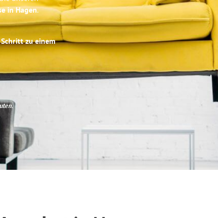
se in Hagen
.
 Schritt zu einem
uten
.