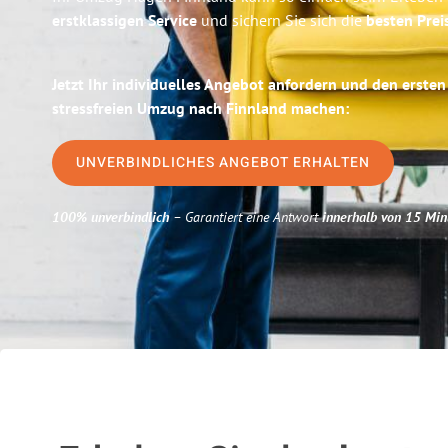
erstklassigen Service
und sichern Sie sich die
besten Prei
Jetzt Ihr individuelles Angebot anfordern und den ersten
stressfreien Umzug nach Finnland machen:
UNVERBINDLICHES ANGEBOT ERHALTEN
100% unverbindlich
– Garantiert eine Antwort
innerhalb von 15 Min