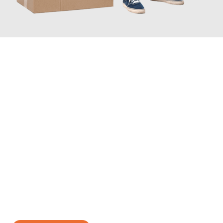
JETZT ANFRAGEN
Erleben Sie mit Umzugsmeister Schreiber Hagen, wie
einfach
und stressfrei Ihr Umzug Hagen Espoo
sein kann. Unser
Expertenteam steht bereit, um Ihnen einen reibungslosen
Übergang in Ihr neues Zuhause zu garantieren.
Jetzt
unverbindliches Angebot
erhalten &
100€ sparen: