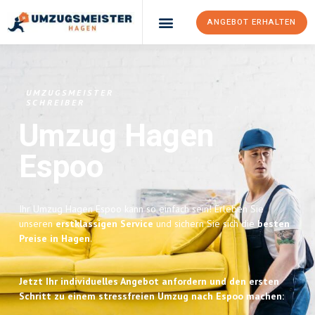
ANGEBOT ERHALTEN
Umzugsunternehmen Hagen
Umzugsservice Hagen
UMZUGSMEISTER
SCHREIBER
Umzug Hagen
Espoo
Ihr Umzug Hagen Espoo kann so einfach sein! Erleben Sie
unseren
erstklassigen Service
und sichern Sie sich die
besten
Preise in Hagen
.
Jetzt Ihr individuelles Angebot anfordern und den ersten
Schritt zu einem stressfreien Umzug nach Espoo machen: