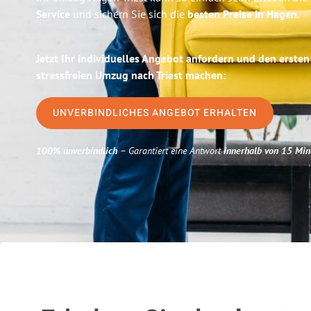
Service
und sichern Sie sich die
besten Preise in Hagen
.
Jetzt Ihr individuelles Angebot anfordern und den ersten
stressfreien Umzug nach Triest machen:
UNVERBINDLICHES ANGEBOT ERHALTEN
100% unverbindlich
– Garantiert eine Antwort
innerhalb von 15 Min