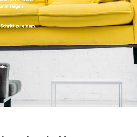
se in Hagen
.
 Schritt zu einem
uten
.