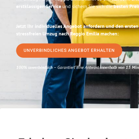
erstklassigen Service
und sichern Sie sich die
besten Prei
Jetzt Ihr individuelles Angebot anfordern und den ersten
stressfreien Umzug nach Reggio Emilia machen:
UNVERBINDLICHES ANGEBOT ERHALTEN
100% unverbindlich
– Garantiert eine Antwort
innerhalb von 15 Min