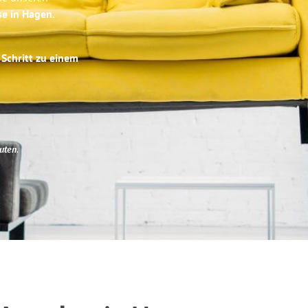
se in Hagen
.
 Schritt zu einem
uten
.