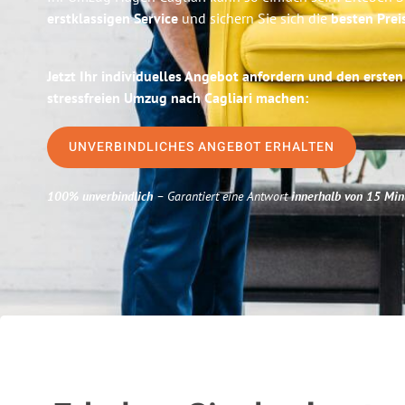
erstklassigen Service
und sichern Sie sich die
besten Prei
Jetzt Ihr individuelles Angebot anfordern und den ersten
stressfreien Umzug nach Cagliari machen:
UNVERBINDLICHES ANGEBOT ERHALTEN
100% unverbindlich
– Garantiert eine Antwort
innerhalb von 15 Min