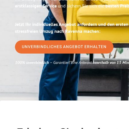
erstklassigen Service
und sichern Sie sich die
besten Prei
Jetzt Ihr individuelles Angebot anfordern und den ersten
stressfreien Umzug nach Ravenna machen:
UNVERBINDLICHES ANGEBOT ERHALTEN
100% unverbindlich
– Garantiert eine Antwort
innerhalb von 15 Min