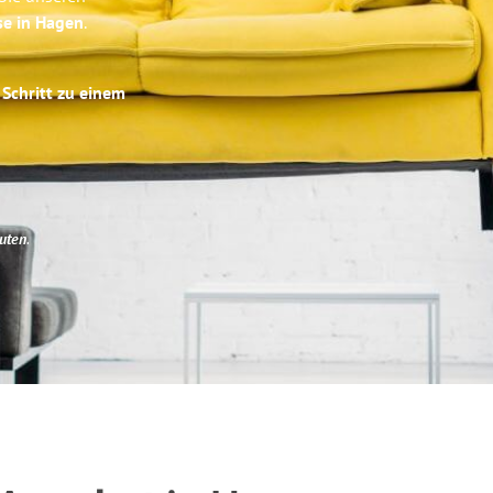
se in Hagen
.
 Schritt zu einem
uten
.