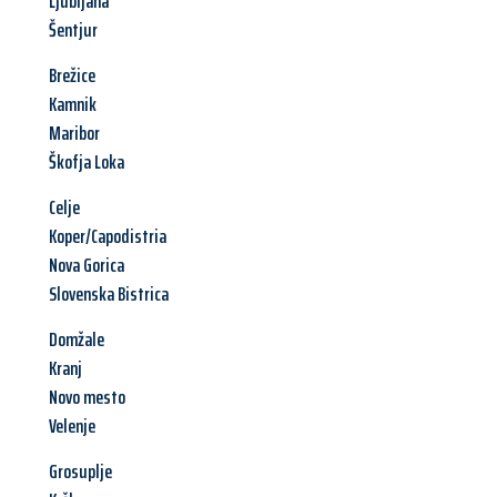
Ljubljana
Šentjur
Brežice
Kamnik
Maribor
Škofja Loka
Celje
Koper/Capodistria
Nova Gorica
Slovenska Bistrica
Domžale
Kranj
Novo mesto
Velenje
Grosuplje