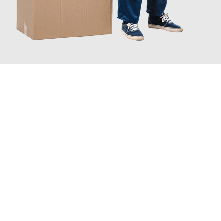
JETZT ANFRAGEN
Erleben Sie mit Umzugsmeister Schreiber Hagen, wie
einfach
und stressfrei Ihr Umzug Hagen Ljubljana
sein kann. Unser
Expertenteam steht bereit, um Ihnen einen reibungslosen
Übergang in Ihr neues Zuhause zu garantieren.
Jetzt
unverbindliches Angebot
erhalten &