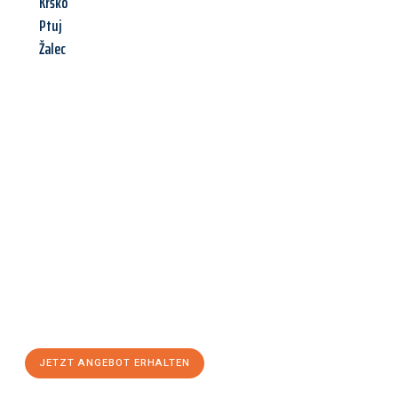
Krško
Ptuj
Žalec
Jetzt anfragen &
Angebot
mit Best-Preis
erhalten!
Schicken Sie uns jetzt Ihre unverbindliche Anfrage und sichern
Sie sich Ihr
individuelles Umzugsangebot für Ihr Anliegen in
Hagen
zum Best-Preis! Nutzen Sie die Gelegenheit für einen
stressfreien Umzug
mit maximalem Komfort:
JETZT ANGEBOT ERHALTEN