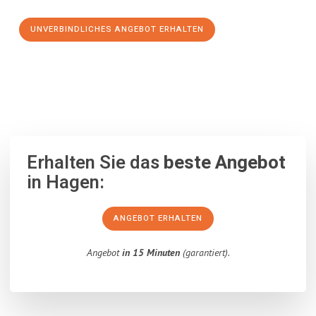
UNVERBINDLICHES ANGEBOT ERHALTEN
100% unverbindlich
– Garantiert eine Antwort
innerhalb von 15
Minuten
.
Erhalten Sie das
beste Angebot
in Hagen:
ANGEBOT ERHALTEN
Angebot
in 15 Minuten
(garantiert).