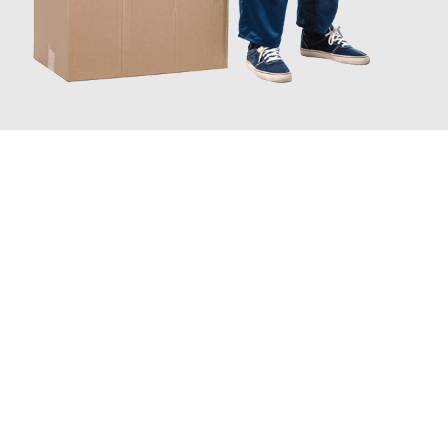
JETZT ANFRAGEN
Erleben Sie mit Umzugsmeister Schreiber Hagen, wie
einfach
und stressfrei Ihr Umzug Hagen Grosuplje
sein kann. Unser
Expertenteam steht bereit, um Ihnen einen reibungslosen
Übergang in Ihr neues Zuhause zu garantieren.
Jetzt
unverbindliches Angebot
erhalten &