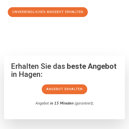
UNVERBINDLICHES ANGEBOT ERHALTEN
100% unverbindlich
– Garantiert eine Antwort
innerhalb von 15
Minuten
.
Erhalten Sie das
beste Angebot
in Hagen:
ANGEBOT ERHALTEN
Angebot
in 15 Minuten
(garantiert).