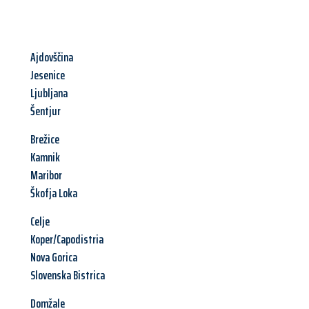
Ajdovščina
Jesenice
Ljubljana
Šentjur
Brežice
Kamnik
Maribor
Škofja Loka
Celje
Koper/Capodistria
Nova Gorica
Slovenska Bistrica
Domžale