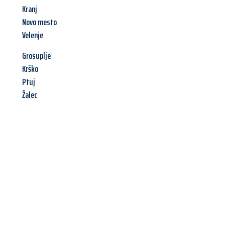
Kranj
Novo mesto
Velenje
Grosuplje
Krško
Ptuj
Žalec
Jetzt anfragen &
Angebot
mit Best-Preis
erhalten!
Schicken Sie uns jetzt Ihre unverbindliche Anfrage und sichern