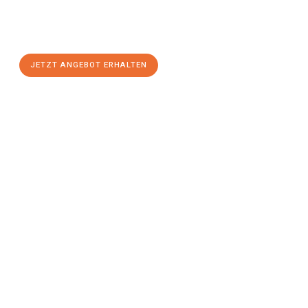
Sie sich Ihr
individuelles Umzugsangebot für Ihr Anliegen in
Hagen
zum Best-Preis! Nutzen Sie die Gelegenheit für einen
stressfreien Umzug
mit maximalem Komfort:
JETZT ANGEBOT ERHALTEN