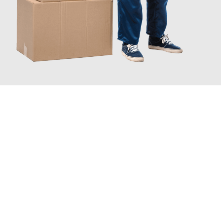
JETZT ANFRAGEN
Erleben Sie mit Umzugsmeister Schreiber Hagen, wie
einfach
und stressfrei Ihr Umzug Hagen Helsingborg
sein kann. Unser
Expertenteam steht bereit, um Ihnen einen reibungslosen
Übergang in Ihr neues Zuhause zu garantieren.