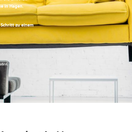
se in Hagen
.
 Schritt zu einem
uten
.