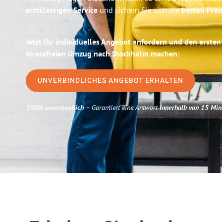
erstklassigen Service
und sichern Sie sich die
besten Prei
Jetzt Ihr individuelles Angebot anfordern und den ersten
stressfreien Umzug nach Stockholm machen:
UNVERBINDLICHES ANGEBOT ERHALTEN
100% unverbindlich
– Garantiert eine Antwort
innerhalb von 15 Min