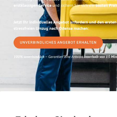
erstklassigen Service
und sichern Sie sich die
besten Prei
Jetzt Ihr individuelles Angebot anfordern und den ersten
stressfreien Umzug nach Odense machen:
UNVERBINDLICHES ANGEBOT ERHALTEN
100% unverbindlich
– Garantiert eine Antwort
innerhalb von 15 Min