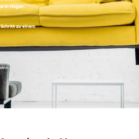
se in Hagen
.
 Schritt zu einem
uten
.