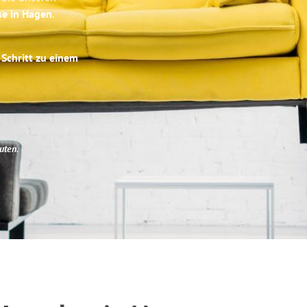
se in Hagen
.
 Schritt zu einem
uten
.