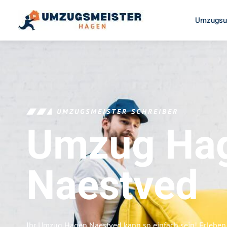
Umzugsu
UMZUGSMEISTER SCHREIBER
Umzug Ha
Naestved
Ihr Umzug Hagen Naestved kann so einfach sein! Erleben