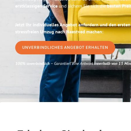
erstklassigen Service
und sichern Sie sich die
besten Prei
Jetzt Ihr individuelles Angebot anfordern und den ersten
stressfreien Umzug nach Naestved machen:
UNVERBINDLICHES ANGEBOT ERHALTEN
100% unverbindlich
– Garantiert eine Antwort
innerhalb von 15 Min