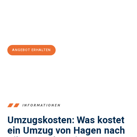
Unser Expertenteam steht bereit, um Ihnen einen reibungslosen
Übergang in Ihr neues Zuhause zu garantieren.
Jetzt
unverbindliches Angebot
erhalten &
100€ sparen:
ANGEBOT ERHALTEN
+4915792653359
INFORMATIONEN
Umzugskosten: Was kostet
ein Umzug von Hagen nach