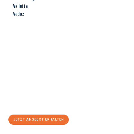
Valletta
Vaduz
Jetzt anfragen &
Angebot
mit Best-Preis
erhalten!
Schicken Sie uns jetzt Ihre unverbindliche Anfrage und sichern
Sie sich Ihr
individuelles Umzugsangebot für Ihr Anliegen in
Hagen
zum Best-Preis! Nutzen Sie die Gelegenheit für einen
stressfreien Umzug
mit maximalem Komfort:
JETZT ANGEBOT ERHALTEN