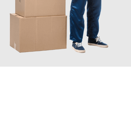
JETZT ANFRAGEN
Erleben Sie mit Umzugsmeister Schreiber Hagen, wie
einfach
und stressfrei Ihr Umzug Hagen Vila Nova de Gaia
sein kann.