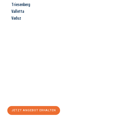
Triesenberg
Valletta
Vaduz
Jetzt anfragen &
Angebot
mit Best-Preis
erhalten!
Schicken Sie uns jetzt Ihre unverbindliche Anfrage und sichern
Sie sich Ihr
individuelles Umzugsangebot für Ihr Anliegen in
Hagen
zum Best-Preis! Nutzen Sie die Gelegenheit für einen
stressfreien Umzug
mit maximalem Komfort:
JETZT ANGEBOT ERHALTEN