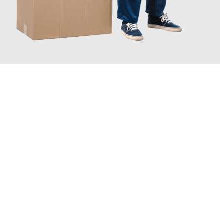
JETZT ANFRAGEN
Erleben Sie mit Umzugsmeister Schreiber Hagen, wie
einfach
und stressfrei Ihr Umzug Hagen Limassol
sein kann. Unser
Expertenteam steht bereit, um Ihnen einen reibungslosen
Übergang in Ihr neues Zuhause zu garantieren.
Jetzt
unverbindliches Angebot
erhalten &