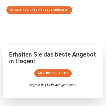
UNVERBINDLICHES ANGEBOT ERHALTEN
100% unverbindlich
– Garantiert eine Antwort
innerhalb von 15
Minuten
.
Erhalten Sie das
beste Angebot
in Hagen:
ANGEBOT ERHALTEN
Angebot
in 15 Minuten
(garantiert).