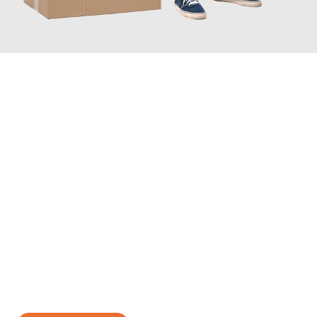
JETZT ANFRAGEN
Erleben Sie mit Umzugsmeister Schreiber Hagen, wie
einfach
und stressfrei Ihr Umzug Hagen Eschen
sein kann. Unser
Expertenteam steht bereit, um Ihnen einen reibungslosen
Übergang in Ihr neues Zuhause zu garantieren.
Jetzt
unverbindliches Angebot
erhalten &
100€ sparen: