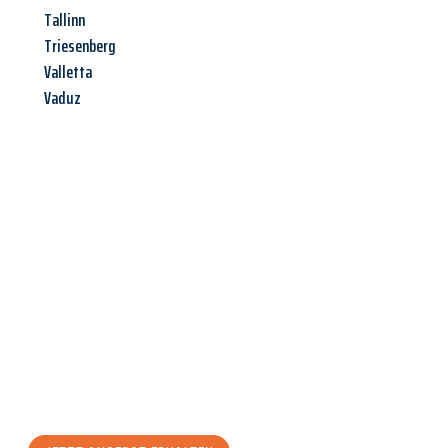
Tallinn
Triesenberg
Valletta
Vaduz
Jetzt anfragen &
Angebot
mit Best-Preis
erhalten!
Schicken Sie uns jetzt Ihre unverbindliche Anfrage und sichern
Sie sich Ihr
individuelles Umzugsangebot für Ihr Anliegen in
Hagen
zum Best-Preis! Nutzen Sie die Gelegenheit für einen
stressfreien Umzug
mit maximalem Komfort: