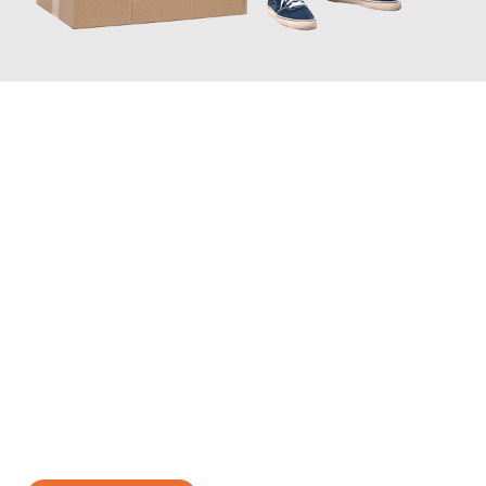
JETZT ANFRAGEN
Erleben Sie mit Umzugsmeister Schreiber Hagen, wie
einfach
und stressfrei Ihr Umzug Hagen Skopje
sein kann. Unser
Expertenteam steht bereit, um Ihnen einen reibungslosen
Übergang in Ihr neues Zuhause zu garantieren.
Jetzt
unverbindliches Angebot
erhalten &
100€ sparen: