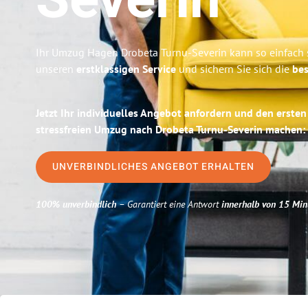
Severin
Ihr Umzug Hagen Drobeta Turnu-Severin kann so einfach s
unseren
erstklassigen Service
und sichern Sie sich die
bes
Jetzt Ihr individuelles Angebot anfordern und den ersten
stressfreien Umzug nach Drobeta Turnu-Severin machen:
UNVERBINDLICHES ANGEBOT ERHALTEN
100% unverbindlich
– Garantiert eine Antwort
innerhalb von 15 Min