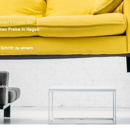
ein! Erleben Sie
ten Preise in Hagen
.
 Schritt zu einem
uten
.