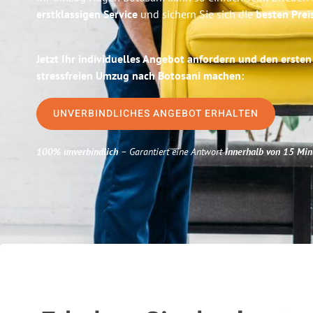
erstklassigen Service
und sichern Sie sich die
besten Prei
Jetzt Ihr individuelles Angebot anfordern und den ersten
stressfreien Umzug nach Botosani machen:
UNVERBINDLICHES ANGEBOT ERHALTEN
100% unverbindlich
– Garantiert eine Antwort
innerhalb von 15 Min