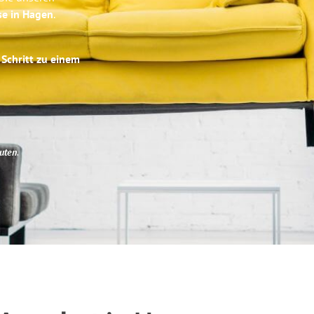
se in Hagen
.
 Schritt zu einem
uten
.